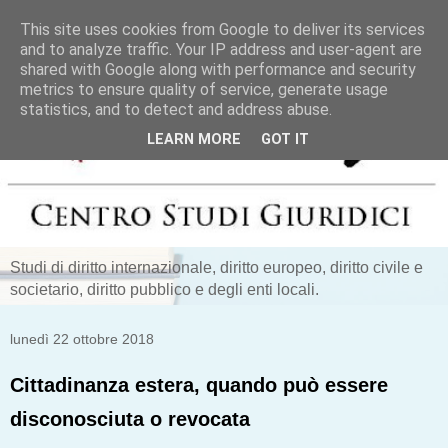
This site uses cookies from Google to deliver its services
and to analyze traffic. Your IP address and user-agent are
shared with Google along with performance and security
metrics to ensure quality of service, generate usage
statistics, and to detect and address abuse.
LEARN MORE
GOT IT
Studi di diritto internazionale, diritto europeo, diritto civile e
societario, diritto pubblico e degli enti locali.
lunedì 22 ottobre 2018
Cittadinanza estera, quando può essere
disconosciuta o revocata