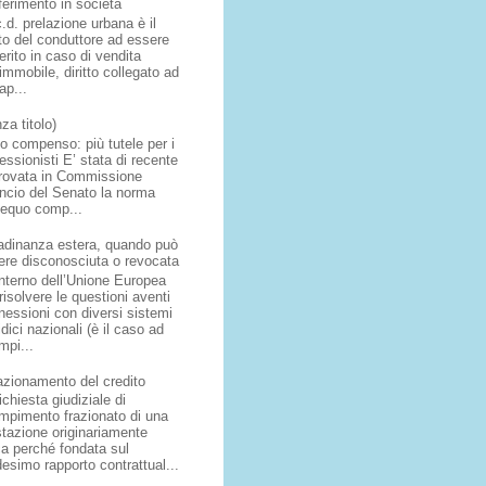
ferimento in società
.d. prelazione urbana è il
tto del conduttore ad essere
erito in caso di vendita
'immobile, diritto collegato ad
ap...
za titolo)
o compenso: più tutele per i
essionisti E’ stata di recente
rovata in Commissione
ancio del Senato la norma
l’equo comp...
tadinanza estera, quando può
ere disconosciuta o revocata
interno dell’Unione Europea
risolvere le questioni aventi
nessioni con diversi sistemi
idici nazionali (è il caso ad
mpi...
razionamento del credito
ichiesta giudiziale di
mpimento frazionato di una
stazione originariamente
ca perché fondata sul
esimo rapporto contrattual...