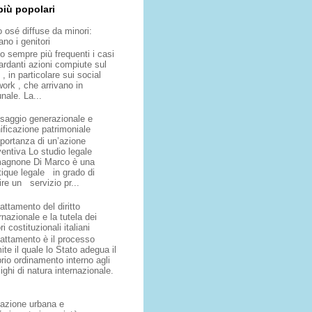
più popolari
o osé diffuse da minori:
no i genitori
o sempre più frequenti i casi
ardanti azioni compiute sul
, in particolare sui social
ork , che arrivano in
unale. La...
saggio generazionale e
ificazione patrimoniale
mportanza di un’azione
ventiva Lo studio legale
agnone Di Marco è una
tique legale in grado di
ire un servizio pr...
attamento del diritto
rnazionale e la tutela dei
ri costituzionali italiani
dattamento è il processo
ite il quale lo Stato adegua il
rio ordinamento interno agli
ighi di natura internazionale.
lazione urbana e