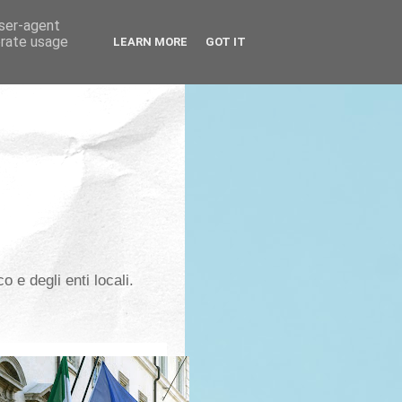
user-agent
erate usage
LEARN MORE
GOT IT
co e degli enti locali.