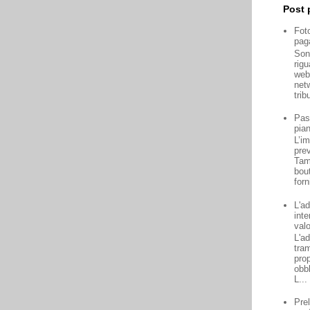
Post 
Fot
paga
Son
rigu
web 
netw
trib
Pas
pian
L’i
pre
Tam
bou
forn
L'ad
inte
valo
L'a
tram
prop
obbl
L...
Pre