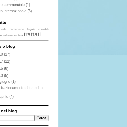
itto commerciale
(1)
tto internazionale
(6)
ette
fede
comunione legale
immobili
trattati
one urbana
società
vio blog
18
(17)
17
(12)
15
(8)
13
(5)
giugno
(1)
l frazionamento del credito
aprile
(4)
 nel blog