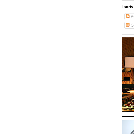
Iscriv
Po
C