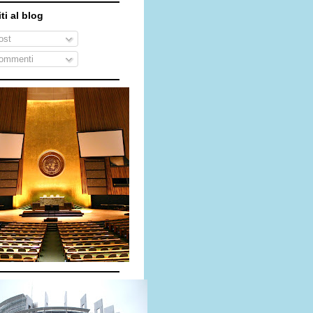
iti al blog
st
ommenti