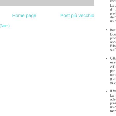
con
La c
diri
pref
Home page
Post più vecchio
dell
un r
(Atom)
(sen
Equ
prof
app
Bil
sul
Cit
ess
All’
per 
con
giur
ese
Il f
La r
ade
pre
uni
med