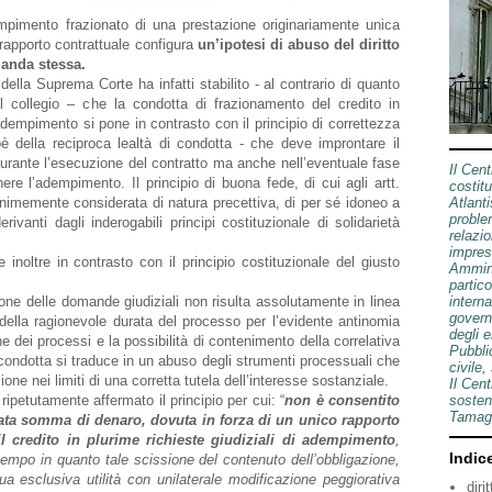
empimento frazionato di una prestazione originariamente unica
apporto contrattuale configura
un’ipotesi di abuso del diritto
manda stessa.
della Suprema Corte ha infatti stabilito - al contrario di quanto
al collegio – che la condotta di frazionamento del credito in
 adempimento si pone in contrasto con il principio di correttezza
 della reciproca lealtà di condotta - che deve improntare il
 durante l’esecuzione del contratto ma anche nell’eventuale fase
Il Cen
nere l’adempimento. Il principio di buona fede, di cui agli artt.
costitu
animemente considerata di natura precettiva, di per sé idoneo a
Atlanti
problem
rivanti dagli inderogabili principi costituzionale di solidarietà
relazio
impres
inoltre in contrasto con il principio costituzionale del giusto
Ammini
partico
ione delle domande giudiziali non risulta assolutamente in linea
intern
governa
 della ragionevole durata del processo per l’evidente antinomia
degli e
ne dei processi e la possibilità di contenimento della correlativa
Pubbli
condotta si traduce in un abuso degli strumenti processuali che
civile,
one nei limiti di una corretta tutela dell’interesse sostanziale.
Il Cen
ipetutamente affermato il principio per cui: “
non è consentito
sosten
Tamagn
nata somma di denaro, dovuta in forza di un unico rapporto
 il credito in plurime richieste giudiziali di adempimento
,
Indic
tempo in quanto tale scissione del contenuto dell’obbligazione,
ua esclusiva utilità con unilaterale modificazione peggiorativa
diri