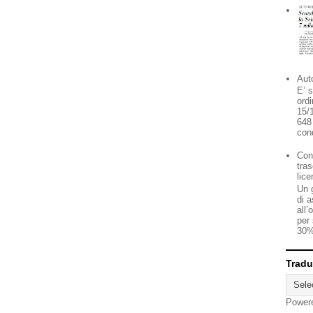
Auto
E’ s
ord
15/
648
cond
Con
tras
lic
Un g
di a
all’
per 
30%
Tradu
Power