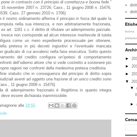
i pone in contrasto con il principio di correttezza e buona fede.
”
dir
, 15 novembre 2007 n. 23726; Cass., 11 giugno 2008 n. 15476;
diri
539; Cass. 27 gennaio 2010 n. 1706)
 il nostro ordinamento afferma il principio in forza del quale la
Etich
piuta nella sua interezza, e non arbitrariamente frazionata,
e
ex
art. 1181 c.c. il diritto di rifiutare un adempimento parziale.
buona 
 invece non corrisponde ad alcun interesse meritevole di tutela
prelazi
nfigura come un mero espediente processuale per ottenere,
ella pretesa in più decreti ingiuntivi e l’eventuale mancata
Archi
un giudicato di cui avvalersi nella fase esecutiva. Sotto questo
onamento del credito configura un’ipotesi di comportamento
►
20
nfronti dell’odierno attore che si vede costretto a sostenere più
►
20
roprie ragioni nei confronti della medesima pretesa creditoria.
ine statuito che in conseguenza del principio di diritto sopra
►
20
iudiziali aventi ad oggetto una frazione di un unico credito sono
▼
20
(Cass., 11 giugno 2008 n. 15476)
▼
di adempimento frazionato è illegittima in quanto integra
I
 e deve essere dichiarata inammissibile.
►
Tamagnone
alle
18:55
ivile
Cerca