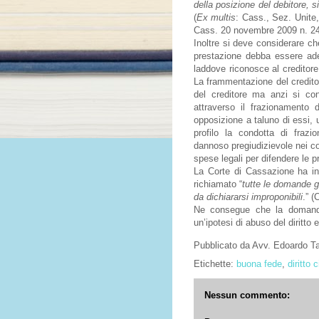
della posizione del debitore, s
(
Ex multis
: Cass., Sez. Unite
Cass. 20 novembre 2009 n. 24
Inoltre si deve considerare che
prestazione debba essere adem
laddove riconosce al creditor
La frammentazione del credito
del creditore ma anzi si co
attraverso il frazionamento d
opposizione a taluno di essi, 
profilo la condotta di frazi
dannoso pregiudizievole nei co
spese legali per difendere le p
La Corte di Cassazione ha inf
richiamato “
tutte le domande g
da dichiararsi improponibili
.” 
Ne consegue che la domanda 
un’ipotesi di abuso del diritto
Pubblicato da
Avv. Edoardo 
Etichette:
buona fede
,
diritto c
Nessun commento: