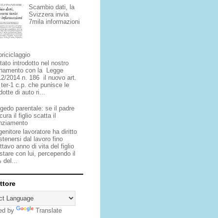
Scambio dati, la
Svizzera invia
7mila informazioni
riciclaggio
tato introdotto nel nostro
inamento con la Legge
12/2014 n. 186 il nuovo art.
 ter-1 c.p. che punisce le
otte di auto ri...
gedo parentale: se il padre
cura il figlio scatta il
enziamento
enitore lavoratore ha diritto
stenersi dal lavoro fino
ottavo anno di vita del figlio
stare con lui, percependo il
 del...
ttore
ed by
Translate