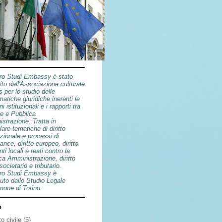
tro Studi Embassy è stato
ito dall'Associazione culturale
s per lo studio delle
atiche giuridiche inerenti le
ni istituzionali e i rapporti tra
e e Pubblica
strazione. Tratta in
lare tematiche di diritto
azionale e processi di
nce, diritto europeo, diritto
nti locali e reati contro la
ca Amministrazione, diritto
 societario e tributario.
tro Studi Embassy è
uto dallo Studio Legale
one di Torino.
e
tto civile
(5)