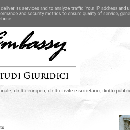
deliver its services and to analyze traffic. Your IP address and 
formance and security metrics to ensure quality of service, gen
abuse.
onale, diritto europeo, diritto civile e societario, diritto pubbli
ito