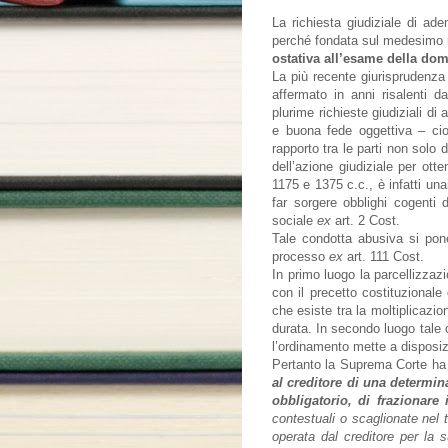
La richiesta giudiziale di ad
perché fondata sul medesimo r
ostativa all’esame della do
La più recente giurisprudenza 
affermato in anni risalenti d
plurime richieste giudiziali di
e buona fede oggettiva – cioè
rapporto tra le parti non solo
dell’azione giudiziale per otte
1175 e 1375 c.c., è infatti un
far sorgere obblighi cogenti de
sociale
ex
art. 2 Cost.
Tale condotta abusiva si pone 
processo
ex
art. 111 Cost.
In primo luogo la parcellizzaz
con il precetto costituzionale
che esiste tra la moltiplicazio
durata. In secondo luogo tale 
l’ordinamento mette a disposizi
Pertanto la Suprema Corte ha r
al creditore di una determi
obbligatorio, di frazionare
contestuali o scaglionate nel 
operata dal creditore per la s