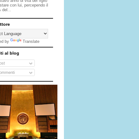
ottavo anno di vita del figlio
stare con lui, percependo il
 del...
ttore
ed by
Translate
iti al blog
st
ommenti