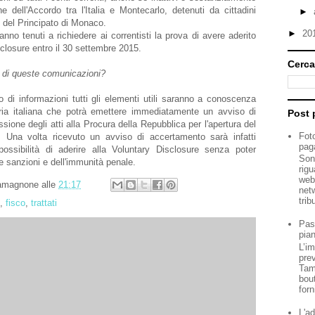
e dell'Accordo tra l'Italia e Montecarlo, detenuti da cittadini
►
ito del Principato di Monaco.
►
20
saranno tenuti a richiedere ai correntisti la prova di avere aderito
sclosure entro il 30 settembre 2015.
Cerca
 di queste comunicazioni?
di informazioni tutti gli elementi utili saranno a conoscenza
aria italiana che potrà emettere immediatamente un avviso di
Post 
sione degli atti alla Procura della Repubblica per l'apertura del
Fot
. Una volta ricevuto un avviso di accertamento sarà infatti
paga
possibilità di aderire alla Voluntary Disclosure senza poter
Son
le sanzioni e dell'immunità penale.
rigu
web 
Tamagnone
alle
21:17
netw
trib
,
fisco
,
trattati
Pas
pian
L’i
pre
Tam
bou
forn
L'ad