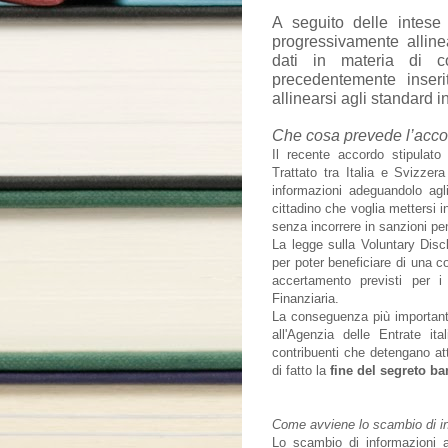
A seguito delle intese
progressivamente alline
dati in materia di co
precedentemente inserit
allinearsi agli standard i
Che cosa prevede l’accord
Il recente accordo stipulat
Trattato tra Italia e Svizzer
informazioni adeguandolo agli
cittadino che voglia mettersi in
senza incorrere in sanzioni pena
La legge sulla Voluntary Disc
per poter beneficiare di una c
accertamento previsti per i
Finanziaria.
La conseguenza più importante
all'Agenzia delle Entrate ita
contribuenti che detengano at
di fatto la
fine del segreto ba
Come avviene lo scambio di in
Lo scambio di informazioni a