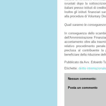
svuotati dopo la sottoscrizion
italiani presso istituti di cred
Inoltre gli istituti finanziari 
alla procedura di Voluntary Di
Quali saranno le conseguenze
In conseguenza dello scambio 
dell'Amministrazione Finanzi
accertamento oltre alla trasmis
relativo procedimento penale
preclusa al contribuente la 
beneficiare della riduzione del
Pubblicato da
Avv. Edoardo 
Etichette:
diritto internazionale
Nessun commento:
Posta un commento