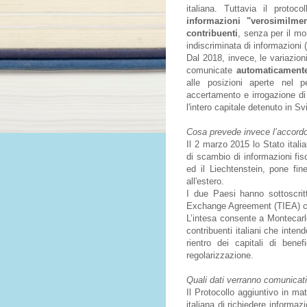
italiana. Tuttavia il protoc
informazioni "verosimilmen
contribuenti
, senza per il mo
indiscriminata di informazioni (
Dal 2018, invece, le variazioni
comunicate
automaticament
alle posizioni aperte nel 
accertamento e irrogazione di
l'intero capitale detenuto in Sv
Cosa prevede invece l’accord
Il 2 marzo 2015 lo Stato itali
di scambio di informazioni fi
ed il Liechtenstein, pone fin
all'estero.
I due Paesi hanno sottoscri
Exchange Agreement (TIEA) c
L’intesa consente a Montecarl
contribuenti italiani che inten
rientro dei capitali di bene
regolarizzazione.
Quali dati verranno comunicati 
Il Protocollo aggiuntivo in ma
italiana di richiedere informaz