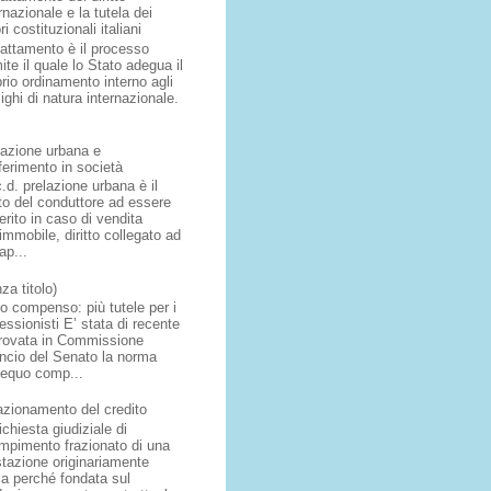
rnazionale e la tutela dei
ri costituzionali italiani
dattamento è il processo
ite il quale lo Stato adegua il
rio ordinamento interno agli
ighi di natura internazionale.
lazione urbana e
ferimento in società
.d. prelazione urbana è il
tto del conduttore ad essere
erito in caso di vendita
'immobile, diritto collegato ad
ap...
za titolo)
o compenso: più tutele per i
essionisti E’ stata di recente
rovata in Commissione
ancio del Senato la norma
l’equo comp...
razionamento del credito
ichiesta giudiziale di
mpimento frazionato di una
stazione originariamente
ca perché fondata sul