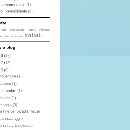
itto commerciale
(1)
tto internazionale
(6)
ette
fede
comunione legale
immobili
trattati
one urbana
società
vio blog
18
(17)
17
(12)
15
(8)
novembre
(1)
ottobre
(1)
settembre
(1)
giugno
(1)
maggio
(3)
a fine dei paradisi fiscali
utoriciclaggio
oluntary Disclosure