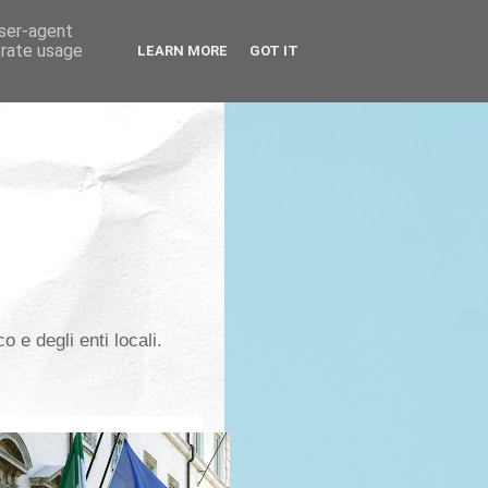
user-agent
erate usage
LEARN MORE
GOT IT
co e degli enti locali.