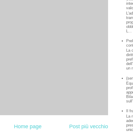
inte
valo
L'a
tram
prop
obbl
L...
Pre
con
La c
diri
pref
dell
un r
(sen
Equ
prof
app
Bil
sul
Il f
La r
ade
pre
Home page
Post più vecchio
uni