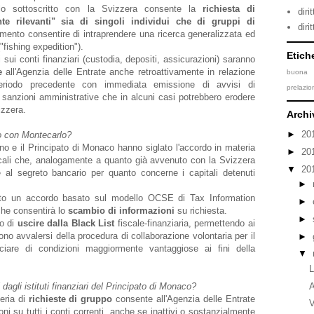
ollo sottoscritto con la Svizzera consente la
richiesta di
dir
te rilevanti" sia di singoli individui che di gruppi di
diri
mento consentire di intraprendere una ricerca generalizzata ed
"fishing expedition").
Etich
 sui conti finanziari (custodia, depositi, assicurazioni) saranno
e
all'Agenzia delle Entrate anche retroattivamente in relazione
buona 
periodo precedente con immediata emissione di avvisi di
prelazi
 sanzioni amministrative che in alcuni casi potrebbero erodere
izzera.
Archi
►
20
o con Montecarlo?
ano
e il Principato di Monaco hanno siglato l'accordo in materia
►
20
scali che, analogamente a quanto già avvenuto con la Svizzera
▼
20
e al segreto bancario per quanto concerne i capitali detenuti
►
tto un accordo basato sul modello OCSE di Tax Information
►
he consentirà lo
scambio di informazioni
su richiesta.
►
o di
uscire dalla Black List
fiscale-finanziaria, permettendo ai
dono avvalersi della procedura di collaborazione volontaria per il
►
ficiare di condizioni maggiormente vantaggiose ai fini della
▼
L
A
dagli istituti finanziari del Principato di Monaco?
teria di
richieste di gruppo
consente all'Agenzia delle Entrate
V
ioni su tutti i conti correnti, anche se inattivi o sostanzialmente