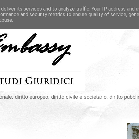
deliver its services and to analyze traffic. Your IP address and 
formance and security metrics to ensure quality of service, gen
abuse.
onale, diritto europeo, diritto civile e societario, diritto pubbli
i