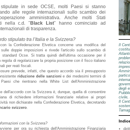
 stipulate in sede OCSE, molti Paesi si stanno
ando alle regole internazionali sullo scambio dei
operazione amministrativa. Anche molti Stati
i nella c.d. "
Black List
" hanno cominciato ad
nternazionali di trasparenza.
o stipulato tra l’Italia e la Svizzera?
o con la Confederazione Elvetica concerne una modifica del
Il Cen
costitu
a sulle doppie imposizioni e rivede l'articolo sullo scambio di
Atlanti
 standard Ocse. Si tratta quindi dell'ultima occasione per il
problem
 regola di regolarizzare la propria posizione con il fisco italiano
relazio
li per reati fiscali.
impres
losure prevede, infatti, che questo accordo sia il presupposto
Ammini
partico
onsistente
riduzione delle sanzioni
e dei medesimi termini di
intern
 Paesi che rientrano nella White List dell'Amministrazione
governa
degli e
 dell'accordo con la Svizzera è, dunque, quella di consentire
Pubbli
liana di richiedere informazioni finanziarie relative ai propri
civile,
Il Cen
tività non dichiarate nella Confederazione Elvetica, decretando
sosten
ncario svizzero
.
Tamagn
Indic
formazioni con la Svizzera?
vviene per ora su richiesta dell'Amministrazione Finanziaria
diri