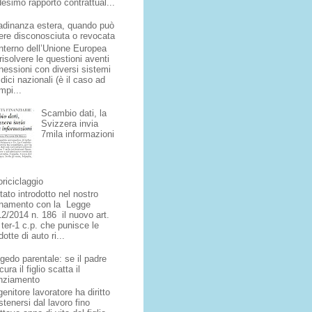
esimo rapporto contrattual...
tadinanza estera, quando può
ere disconosciuta o revocata
interno dell’Unione Europea
risolvere le questioni aventi
nessioni con diversi sistemi
idici nazionali (è il caso ad
mpi...
Scambio dati, la
Svizzera invia
7mila informazioni
riciclaggio
tato introdotto nel nostro
inamento con la Legge
12/2014 n. 186 il nuovo art.
 ter-1 c.p. che punisce le
otte di auto ri...
gedo parentale: se il padre
cura il figlio scatta il
enziamento
enitore lavoratore ha diritto
stenersi dal lavoro fino