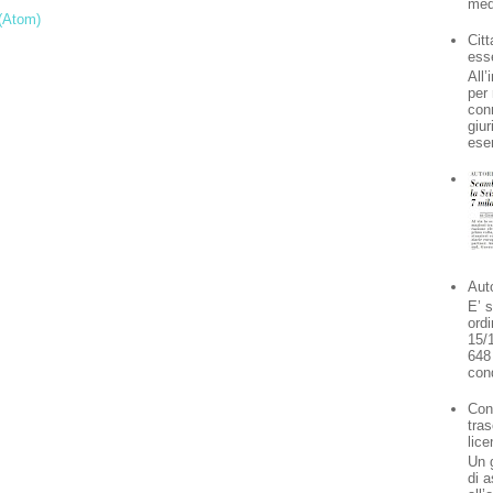
med
(Atom)
Cit
ess
All’
per 
con
giur
ese
Auto
E’ s
ord
15/
648
cond
Con
tras
lic
Un g
di a