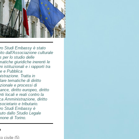
tro Studi Embassy è stato
ito dall'Associazione culturale
s per lo studio delle
atiche giuridiche inerenti le
ni istituzionali e i rapporti tra
e e Pubblica
strazione. Tratta in
lare tematiche di diritto
azionale e processi di
nce, diritto europeo, diritto
nti locali e reati contro la
ca Amministrazione, diritto
 societario e tributario.
tro Studi Embassy è
uto dallo Studio Legale
one di Torino.
e
tto civile
(5)