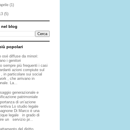
aprile
(1)
13
(5)
 nel blog
più popolari
o osé diffuse da minori:
no i genitori
o sempre più frequenti i casi
ardanti azioni compiute sul
, in particolare sui social
ork , che arrivano in
unale. La...
saggio generazionale e
ificazione patrimoniale
mportanza di un’azione
ventiva Lo studio legale
agnone Di Marco è una
tique legale in grado di
ire un servizio pr...
attamento del diritto